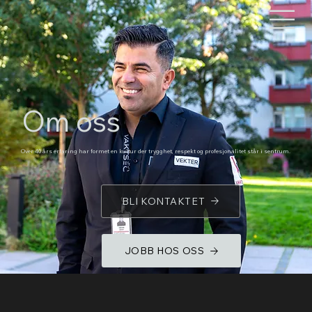
Om oss
Over 40 års erfaring har formet en kultur der trygghet, respekt og profesjonalitet står i sentrum.
BLI KONTAKTET
JOBB HOS OSS