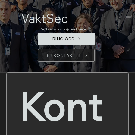
VaktSec
Dedikerte team som kjenner bransjen din
RING OSS
BLI KONTAKTET
Kont