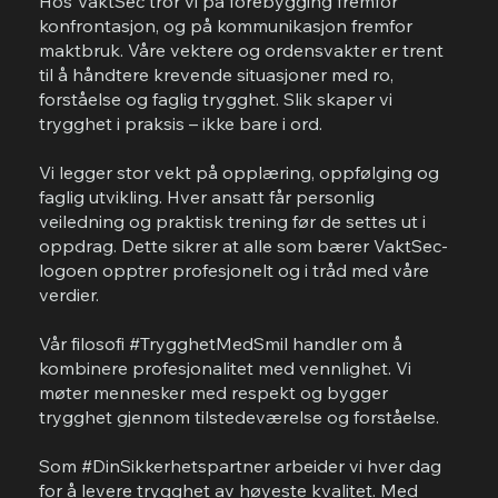
Hos VaktSec tror vi på forebygging fremfor
konfrontasjon, og på kommunikasjon fremfor
maktbruk. Våre vektere og ordensvakter er trent
til å håndtere krevende situasjoner med ro,
forståelse og faglig trygghet. Slik skaper vi
trygghet i praksis – ikke bare i ord.
Vi legger stor vekt på opplæring, oppfølging og
faglig utvikling. Hver ansatt får personlig
veiledning og praktisk trening før de settes ut i
oppdrag. Dette sikrer at alle som bærer VaktSec-
logoen opptrer profesjonelt og i tråd med våre
verdier.
Vår filosofi #TrygghetMedSmil handler om å
kombinere profesjonalitet med vennlighet. Vi
møter mennesker med respekt og bygger
trygghet gjennom tilstedeværelse og forståelse.
Som #DinSikkerhetspartner arbeider vi hver dag
for å levere trygghet av høyeste kvalitet. Med