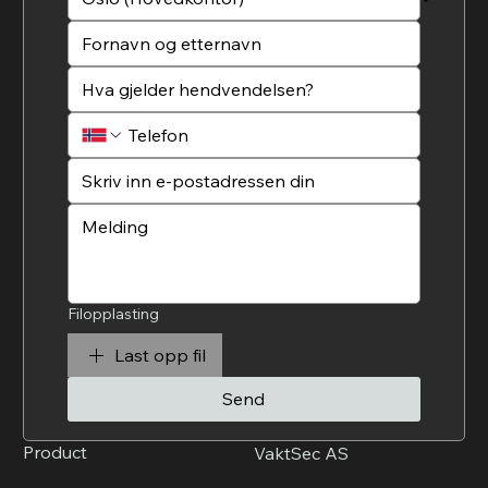
Filopplasting
Last opp fil
Send
Product
VaktSec AS